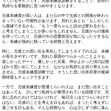
っているサインです。元彼未練度診断をすることで、自分の
気持ちを客観的に見つめやすくなります。
元彼未練度が高い人は、まだ心の中で元彼との関係が終わり
きっていない可能性があります。別れたあとも「もしかした
ら復縁できるかも」「もう一度ちゃんと話せば変わるかも」
と考えてしまうことが多いかもしれません。元彼からの連絡
を待っていたり、元彼の今の恋愛状況が気になったりするな
ら、未練が強めに残っている状態と言えます。
特に、元彼との思い出を美化してしまうタイプの人は、未練
が長引きやすいです。別れた原因やつらかったことよりも、
楽しかったデート、優しかった言葉、仲がよかった頃の記憶
ばかり思い出してしまうと、なかなか気持ちを切り替えられ
ません。元彼未練度診断では、そうした思い出依存度や復縁
期待度もチェックできます。
一方で、元彼未練度が普通くらいの人は、まだ思い出すこと
はあっても、少しずつ気持ちが整理されている段階です。完
全に忘れたわけではないけれど、毎日泣くほどつらいわけで
はない。元彼のことを考える日もあれば、まったく考えずに
過ごせる日もある。そんな状態なら、心は少しずつ前に進ん