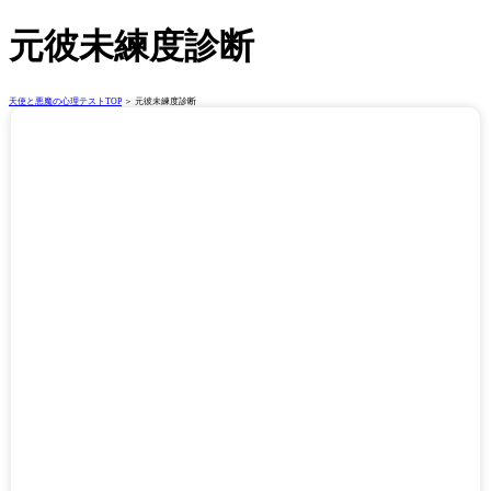
元彼未練度診断
天使と悪魔の心理テストTOP
＞ 元彼未練度診断