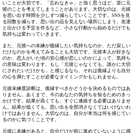
いことが大切です。「忘れなきゃ」と強く思うほど、逆に元
彼のことを考えてしまうことがあります。大切なのは、元彼
を思い出す時間を少しずつ減らしていくことです。SNSを見
る回数を減らす、思い出の品を見えない場所にしまう、友達
と出かける予定を作るなど、小さな行動から始めるだけでも
気持ちは変わっていきます。
また、元彼への未練が復縁したい気持ちなのか、ただ寂しい
だけなのかを考えてみることも大切です。元彼本人が好きな
のか、恋人がいた頃の安心感が恋しいのかによって、気持ち
の意味は変わります。もし「元彼じゃなくても、誰かに大切
にされたいだけかも」と感じるなら、それは復縁よりも自分
の心を満たすことが必要なタイミングかもしれません。
元彼未練度診断は、復縁すべきかどうかを決めるものではあ
りません。あくまで、今のあなたの気持ちを知るためのきっ
かけです。結果が高くても、すぐに連絡する必要はありませ
ん。結果が低くても、思い出を全部消さなくてはいけないわ
けではありません。大切なのは、自分が本当は何を感じてい
るのかに気づくことです。
元彼に未練があると、自分だけが前に進めていないように感