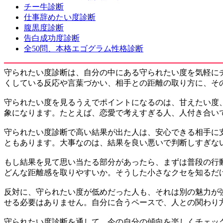
チー牛診断
仕事辞めたい度診断
腹黒度診断
告白成功度診断
全50問、本格エゴグラム性格診断
守られたい度診断は、自分の中にある守られたい度を気軽に
くしている反応や言葉づかい、相手との距離の取り方に、そ
守られたい度を見るうえでポイントになるのは、甘えたい度
象になります。たとえば、恋愛で考えすぎる人、人付き合い
守られたい度診断で高い結果が出た人は、安心できる相手に
ともあります。大事なのは、結果を良い悪いで判断しすぎな
もし結果を見て思い当たる部分があったら、まずは普段の行
どんな距離感を取りやすいか。そうした小さなクセを知るだ
反対に、守られたい度が低めだった人も、それは別の魅力が
せる必要はありません。自分に合うペースで、人との関わり
守られたい度診断を通して、今の自分の傾向を楽しくチェッ