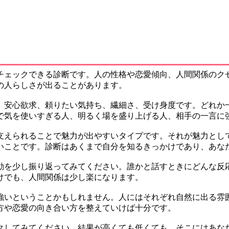
チェックできる診断です。人の性格や恋愛傾向、人間関係のク
の人らしさが出ることがあります。
、安心欲求、頼りたい気持ち、繊細さ、受け身度です。どれか
で気を使いすぎる人、明るく場を盛り上げる人、相手の一言に
支えられることで魅力が出やすいタイプです。それが魅力とし
いことです。診断はあくまで自分を知るきっかけであり、あな
動を少し振り返ってみてください。誰かと話すときにどんな反
けでも、人間関係は少し楽になります。
強いということかもしれません。人にはそれぞれ自然に出る雰
方や恋愛の向き合い方を整えていけば十分です。
クしてみてください。結果が高くても低くても、そこにはあな