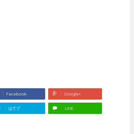
Facebook
Google+
!
はてブ
LINE