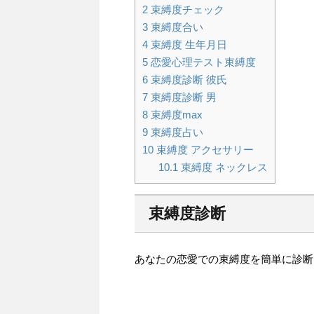
2
束縛度チェック
3
束縛度合い
4
束縛度 生年月日
5
恋愛心理テスト束縛度
6
束縛度診断 彼氏
7
束縛度診断 男
8
束縛度max
9
束縛度占い
10
束縛度 アクセサリー
10.1
束縛度 ネックレス
束縛度診断
あなたの恋愛での束縛度を簡単に診断