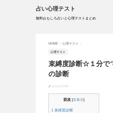
占い心理テスト
無料おもしろ占いと心理テストまとめ
HOME
>
心理テスト
>
心理テスト
束縛度診断☆１分で
の診断
2020/07/15
目次
[
非表示
]
1
束縛度診断