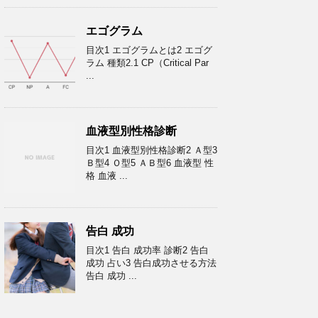
エゴグラム
目次1 エゴグラムとは2 エゴグ
ラム 種類2.1 CP（Critical Par
...
血液型別性格診断
目次1 血液型別性格診断2 Ａ型3
Ｂ型4 Ｏ型5 ＡＢ型6 血液型 性
格 血液 ...
告白 成功
目次1 告白 成功率 診断2 告白
成功 占い3 告白成功させる方法
告白 成功 ...